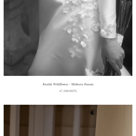
Kiralık Wildflower - Müberra Hanım
47,500.00TL