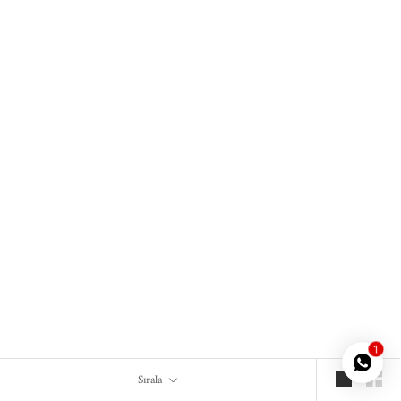
Kiralık - Bella ❥
60,000.00TL
1
Sırala