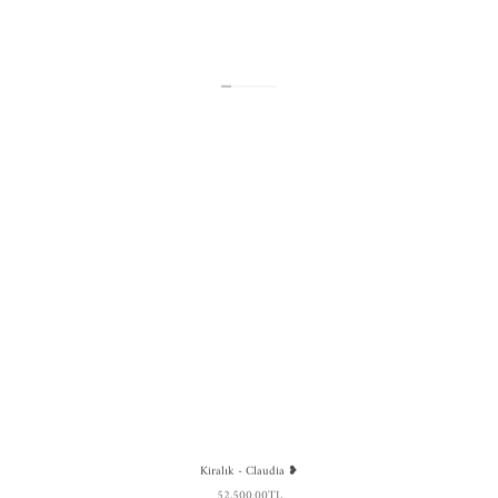
Kiralık - Claudia ❥
52,500.00TL