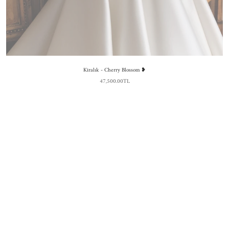
Kiralık - Cherry Blossom ❥
47,500.00TL