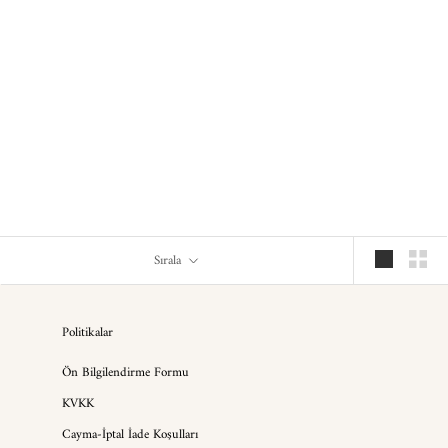
Fiona ❥
97,000.00TL
Sırala
Politikalar
Ön Bilgilendirme Formu
KVKK
Cayma-İptal İade Koşulları