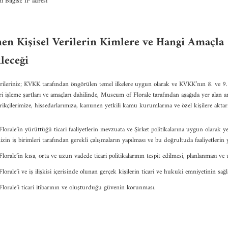
 Bilgisi: IP adresi
nen Kişisel Verilerin Kimlere ve Hangi Amaçla
leceği
erileriniz; KVKK tarafından öngörülen temel ilkelere uygun olarak ve KVKK’nın 8. ve 9
veri işleme şartları ve amaçları dahilinde, Museum of Florale tarafından aşağıda yer alan am
rikçilerimize, hissedarlarımıza, kanunen yetkili kamu kurumlarına ve özel kişilere aktar
rale’in yürüttüğü ticari faaliyetlerin mevzuata ve Şirket politikalarına uygun olarak ye
mizin iş birimleri tarafından gerekli çalışmaların yapılması ve bu doğrultuda faaliyetlerin
rale’in kısa, orta ve uzun vadede ticari politikalarının tespit edilmesi, planlanması ve
rale’i ve iş ilişkisi içerisinde olunan gerçek kişilerin ticari ve hukuki emniyetinin sağ
orale’i ticari itibarının ve oluşturduğu güvenin korunması.