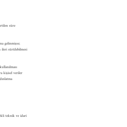
rtilen süre
una gelinmişse;
 ileri sürülebilmesi
kullanılması
 kişisel veriler
ydınlatma
kli teknik ve idari