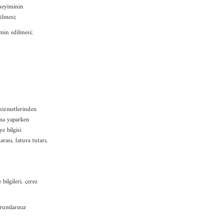
eneyiminin
ülmesi;
temin edilmesi;
t hizmetlerinden
rama yaparken
e bilgisi
rası, fatura tutarı,
bilgileri, çerez
orumlarınız