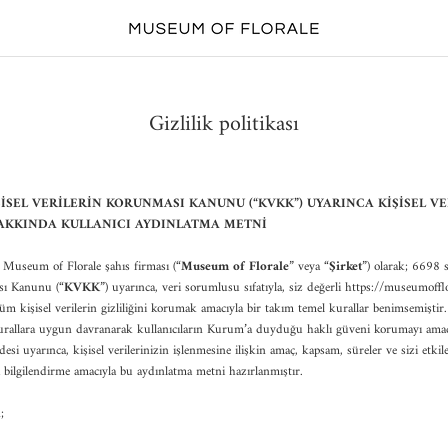
Gizlilik politikası
İŞİSEL VERİLERİN KORUNMASI KANUNU (“KVKK”) UYARINCA KİŞİSEL V
AKKINDA KULLANICI AYDINLATMA METNİ
Museum of Florale şahıs firması (“
Museum of Florale
” veya “
Şirket
”) olarak; 6698 sa
sı Kanunu (“
KVKK
”) uyarınca, veri sorumlusu sıfatıyla, siz değerli https://museumoffl
t tüm kişisel verilerin gizliliğini korumak amacıyla bir takım temel kurallar benimsemişt
kurallara uygun davranarak kullanıcıların Kurum’a duyduğu haklı güveni korumayı ama
 uyarınca, kişisel verilerinizin işlenmesine ilişkin amaç, kapsam, süreler ve sizi etkil
bilgilendirme amacıyla bu aydınlatma metni hazırlanmıştır.
;