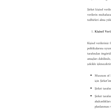
Şirket kişisel veri
verilerin muhafaza
tedbirleri alma y
Kişisel Ver
Kişisel verileriniz
politikalarına uyu
tarafından öngörül
amaçları dahilinde
şekilde işlenecektir
Museum of Flo
için Şirket’i
Şirket tarafı
Şirket tarafı
alışkanlıkları
planlanması v