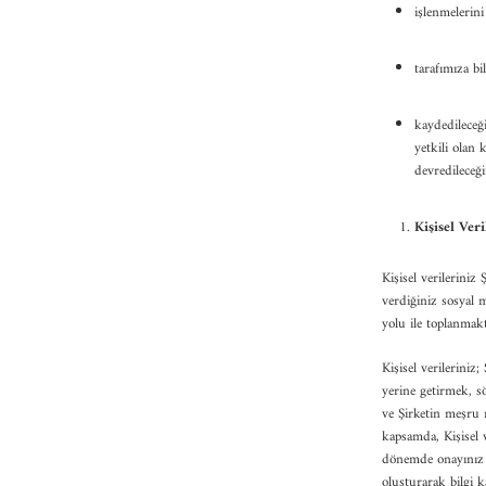
işlenmelerini
tarafımıza bi
kaydedileceğ
yetkili olan 
devredileceği
Kişisel Ve
Kişisel verileriniz
verdiğiniz sosyal 
yolu ile toplanmakt
Kişisel verilerini
yerine getirmek, s
ve Şirketin meşru m
kapsamda, Kişisel 
dönemde onayınız d
oluşturarak bilgi 