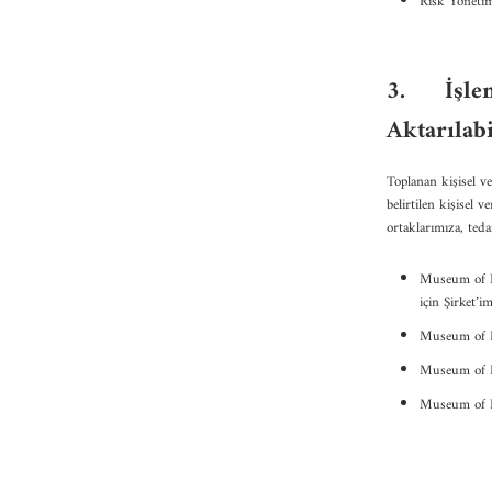
Risk Yönetimi
3.
İşle
Aktarılabi
Toplanan kişisel v
belirtilen kişisel 
ortaklarımıza, teda
Museum of Flo
için Şirket’i
Museum of Flo
Museum of Flo
Museum of Fl