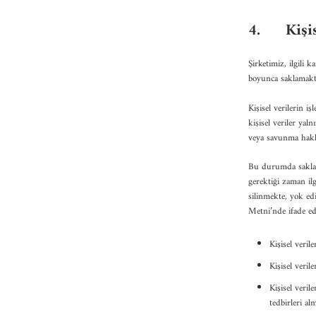
4.
Kişi
Şirketimiz, ilgili
boyunca saklamakt
Kişisel verilerin i
kişisel veriler yal
veya savunma hakkı
Bu durumda saklana
gerektiği zaman ilg
silinmekte, yok ed
Metni’nde ifade edi
Kişisel veril
Kişisel veril
Kişisel veri
tedbirleri al