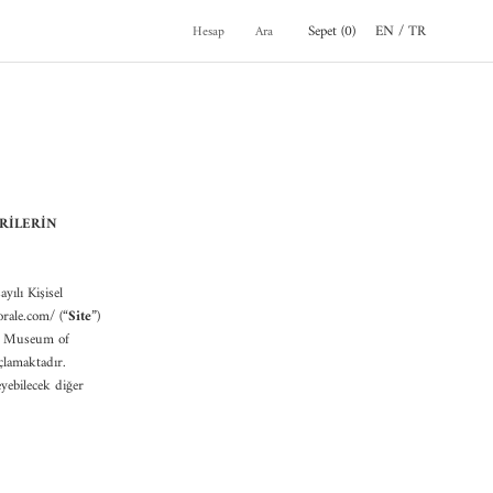
Sepet (
0
)
EN /
TR
Hesap
Ara
ERİLERİN
yılı Kişisel
orale.com/ (“
Site
”)
ir. Museum of
çlamaktadır.
eyebilecek diğer