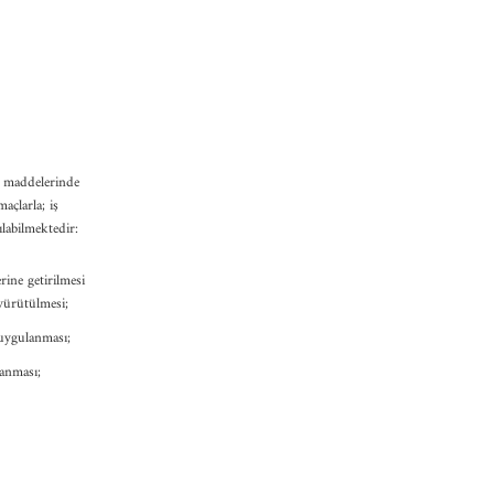
. maddelerinde
açlarla; iş
ılabilmektedir:
rine getirilmesi
 yürütülmesi;
 uygulanması;
lanması;