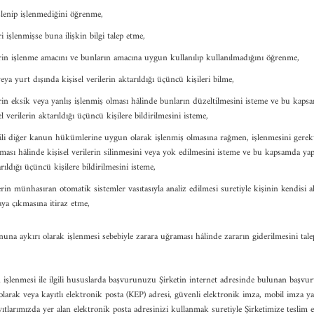
işlenip işlenmediğini öğrenme,
ri işlenmişse buna ilişkin bilgi talep etme,
lerin işlenme amacını ve bunların amacına uygun kullanılıp kullanılmadığını öğrenme,
eya yurt dışında kişisel verilerin aktarıldığı üçüncü kişileri bilme,
erin eksik veya yanlış işlenmiş olması hâlinde bunların düzeltilmesini isteme ve bu kaps
el verilerin aktarıldığı üçüncü kişilere bildirilmesini isteme,
ili diğer kanun hükümlerine uygun olarak işlenmiş olmasına rağmen, işlenmesini gerekt
ası hâlinde kişisel verilerin silinmesini veya yok edilmesini isteme ve bu kapsamda yapı
arıldığı üçüncü kişilere bildirilmesini isteme,
erin münhasıran otomatik sistemler vasıtasıyla analiz edilmesi suretiyle kişinin kendisi a
ya çıkmasına itiraz etme,
anuna aykırı olarak işlenmesi sebebiyle zarara uğraması hâlinde zararın giderilmesini tal
zin işlenmesi ile ilgili hususlarda başvurunuzu Şirketin internet adresinde bulunan başv
 olarak veya kayıtlı elektronik posta (KEP) adresi, güvenli elektronik imza, mobil imza y
yıtlarımızda yer alan elektronik posta adresinizi kullanmak suretiyle Şirketimize teslim 