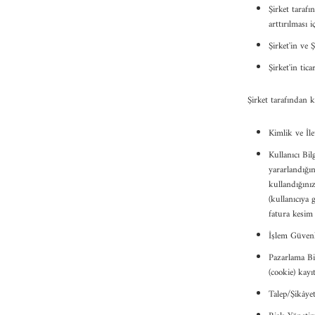
Şirket taraf
arttırılması 
Şirket'in ve Ş
Şirket'in tica
Şirket tarafından ku
Kimlik ve İle
Kullanıcı Bil
yararlandığın
kullandığınız
(kullanıcıya 
fatura kesim t
İşlem Güvenliğ
Pazarlama Bil
(cookie) kayıt
Talep/Şikâyet