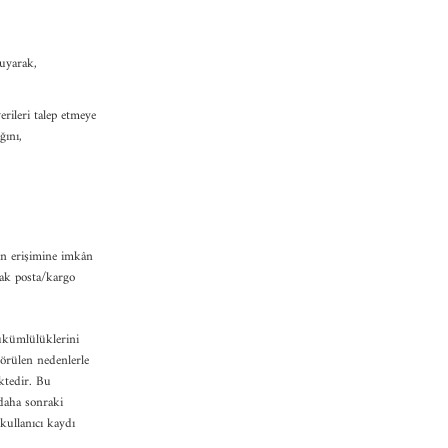
ruyarak,
rileri talep etmeye
ğını,
etin erişimine imkân
rak posta/kargo
yükümlülüklerini
görülen nedenlerle
ektedir. Bu
 daha sonraki
kullanıcı kaydı