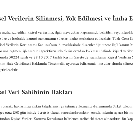
sel Verilerin Silinmesi, Yok Edilmesi ve İmha 
uhafaza edilen kişisel verileriniz; ilgili mevzuatlar kapsamında belirtilen veya işlendik
i süre ve herhalde kanuni zamanaşımı süreleri kadar muhafaza edilecektir. Türk Ceza
isel Verilerin Korunması Kanunu’nun 7. maddesinde düzenlendiği üzere ilgili kanun
masına rağmen, işlenmesini gerektiren sebeplerin ortadan kalkması hâlinde kişisel verile
sunda 30224 sayılı ve 28.10.2017 tarihli Resmi Gazete’de yayımlanan Kişisel Verilerin 
im Hale Getirilmesi Hakkında Yönetmelik uyarınca belirlenmiş koşullar altında silinec
tirilecektir.
sel Veri Sahibinin Hakları
eri olarak, haklarınıza ilişkin taleplerinizi Şirketimize iletmeniz durumunda Şirket talebin
geç otuz (30) gün içinde ücretsiz olarak sonuçlandıracaktır. Ancak, işlemin ayrıca bir ma
rafından Kişisel Verileri Koruma Kurulunca belirlenen tarifedeki ücret alınacaktır. Bu ka