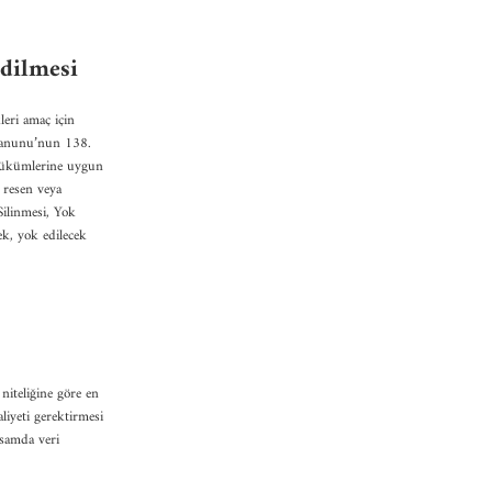
Edilmesi
leri amaç için
 Kanunu’nun 138.
 hükümlerine uygun
r resen veya
Silinmesi, Yok
ek, yok edilecek
 niteliğine göre en
liyeti gerektirmesi
psamda veri