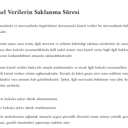
sel Verilerin Saklanma Süresi
 kanunlarda ve mevzuatlarda öngörülmesi durumunda kişisel verileri bu mevzuatlarda beli
adır.
şlenme amacı sona ermiş; ilgili mevzuat ve şirketin belirlediği saklama sürelerinin de son
nızca olası hukuki uyuşmazlıklarda delil teşkil etmesi veya kişisel veriye bağlı ilgili hakkın
nın kullanılabilmesi amacıyla saklanabilmektedir.
n kişisel verilere başka bir amaçla erişilmemekte ve ancak ilgili hukuki uyuşmazlıkta 
ili kişisel verilere erişim sağlanmaktadır. Burada da bahsi geçen süre sona erdikten sonra
ilmekte veya anonim hale getirilmektedir. Şirket, ilgili mevzuatta belirlenen veya işbu A
len şartlarda,
erin hukuka aykırı olarak işlenmemesini,
ere hukuka aykırı olarak erişilmemesini,
lerin muhafazasını sağlamak amacıyla uygun güvenlik düzeyini temin etmeye yönelik gere
mayı, gerekli denetimleri yaptırmayı taahhüt eder.