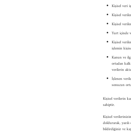
Kişisel veri 
Kişisel verile
Kişisel veri
Yurt içinde v
Kişisel veril
işlemin kişis
Kanun ve ilg
ortadan kalkm
verilerin akt
İşlenen veril
sonucun orta
Kişisel verilerin k
sahiptir.
Kişisel verilerini
doldurarak, yazılı
bildirdiğiniz ve ka