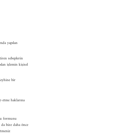
amda yapılan
iren sebeplerin
lan işlemin kişisel
leyhine bir
ep etme haklarına
uru formunu
a da bize daha önce
etmeniz