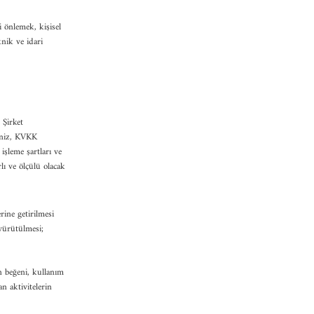
i önlemek, kişisel
nik ve idari
 Şirket
riniz, KVKK
işleme şartları ve
lı ve ölçülü olacak
rine getirilmesi
 yürütülmesi;
in beğeni, kullanım
an aktivitelerin