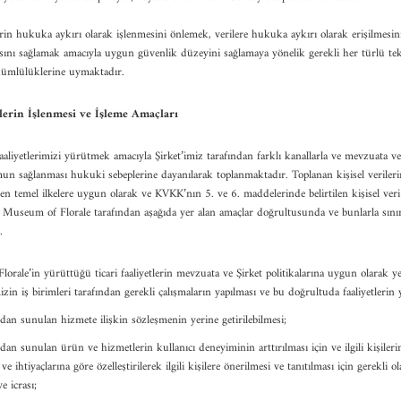
lerin hukuka aykırı olarak işlenmesini önlemek, verilere hukuka aykırı olarak erişilmesin
sını sağlamak amacıyla uygun güvenlik düzeyini sağlamaya yönelik gerekli her türlü tek
ükümlülüklerine uymaktadır.
ilerin İşlenmesi ve İşleme Amaçları
 faaliyetlerimizi yürütmek amacıyla Şirket’imiz tarafından farklı kanallarla ve mevzuata ve
mun sağlanması hukuki sebeplerine dayanılarak toplanmaktadır. Toplanan kişisel verile
en temel ilkelere uygun olarak ve KVKK’nın 5. ve 6. maddelerinde belirtilen kişisel veri 
, Museum of Florale tarafından aşağıda yer alan amaçlar doğrultusunda ve bunlarla sınır
.
rale’in yürüttüğü ticari faaliyetlerin mevzuata ve Şirket politikalarına uygun olarak ye
mizin iş birimleri tarafından gerekli çalışmaların yapılması ve bu doğrultuda faaliyetlerin
ndan sunulan hizmete ilişkin sözleşmenin yerine getirilebilmesi;
ndan sunulan ürün ve hizmetlerin kullanıcı deneyiminin arttırılması için ve ilgili kişiler
 ve ihtiyaçlarına göre özelleştirilerek ilgili kişilere önerilmesi ve tanıtılması için gerekli ol
e icrası;