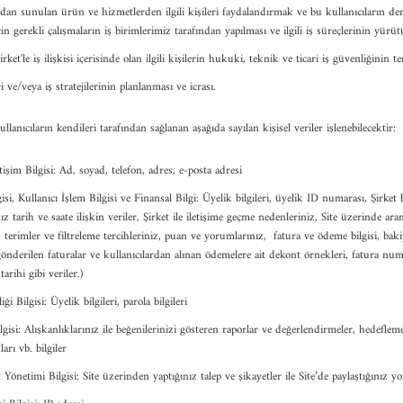
ından sunulan ürün ve hizmetlerden ilgili kişileri faydalandırmak ve bu kullanıcıların d
için gerekli çalışmaların iş birimlerimiz tarafından yapılması ve ilgili iş süreçlerinin yürüt
irket'le iş ilişkisi içerisinde olan ilgili kişilerin hukuki, teknik ve ticari iş güvenliğinin 
ri ve/veya iş stratejilerinin planlanması ve icrası.
llanıcıların kendileri tarafından sağlanan aşağıda sayılan kişisel veriler işlenebilecektir:
tişim Bilgisi: Ad, soyad, telefon, adres, e-posta adresi
gisi, Kullanıcı İşlem Bilgisi ve Finansal Bilgi: Üyelik bilgileri, üyelik ID numarası, Şirke
ız tarih ve saate ilişkin veriler, Şirket ile iletişime geçme nedenleriniz, Site üzerinde a
 terimler ve filtreleme tercihleriniz, puan ve yorumlarınız, fatura ve ödeme bilgisi, bakiy
gönderilen faturalar ve kullanıcılardan alınan ödemelere ait dekont örnekleri, fatura numa
arihi gibi veriler.)
i Bilgisi: Üyelik bilgileri, parola bilgileri
gisi: Alışkanlıklarınız ile beğenilerinizi gösteren raporlar ve değerlendirmeler, hedefleme 
ları vb. bilgiler
 Yönetimi Bilgisi: Site üzerinden yaptığınız talep ve şikayetler ile Site’de paylaştığınız y