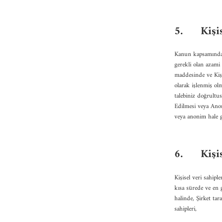
5.
Kişi
Kanun kapsamında m
gerekli olan azam
maddesinde ve Kiş
olarak işlenmiş ol
talebiniz doğrultu
Edilmesi veya Anon
veya anonim hale ge
6.
Kişi
Kişisel veri sahipl
kısa sürede ve en 
halinde, Şirket ta
sahipleri,