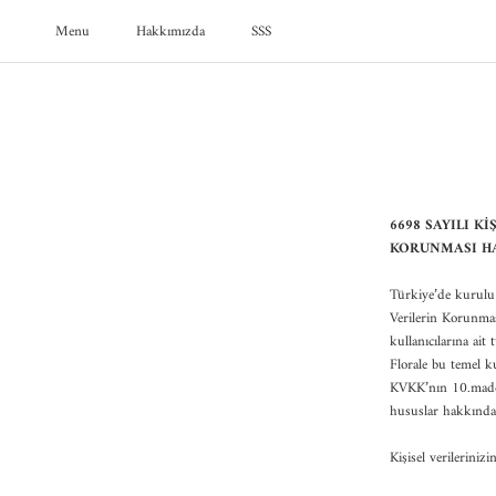
Geç
Menu
Hakkımızda
SSS
Menu
SSS
6698 SAYILI K
KORUNMASI H
Türkiye’de kurulu 
Verilerin Korunma
kullanıcılarına ai
Florale bu temel 
KVKK’nın 10.maddesi
hususlar hakkında 
Kişisel verilerinizin