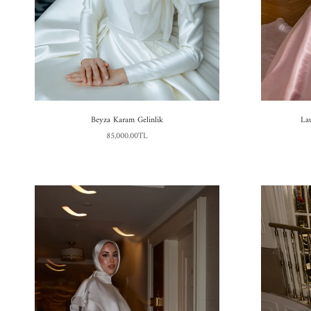
Beyza Karam Gelinlik
La
85,000.00TL