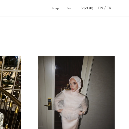
Sepet (
0
)
EN /
TR
Hesap
Ara