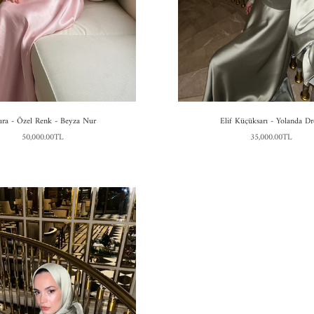
ura - Özel Renk - Beyza Nur
Elif Küçüksarı - Yolanda Dr
50,000.00TL
35,000.00TL