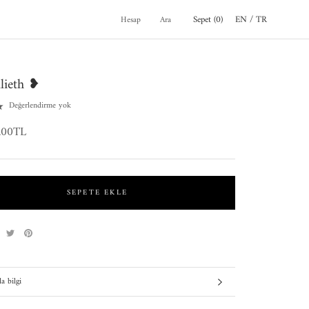
Sepet (
0
)
EN /
TR
Hesap
Ara
lieth ❥
Değerlendirme yok
.00TL
SEPETE EKLE
a bilgi
arı gör